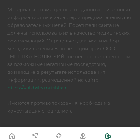
Материалы, размещенные на данном сайте, носят
информационный характер и предназначены для
образовательных целей. Посетители сайта не
должны использовать их в качестве медицинских
рекомендаций. Определяет диагноз и выбор
методики лечения Ваш лечащий врач. ООО
«МРТШКА-ВОЛЖСКИЙ» не несет ответственности
за возможные негативные последствия,
возникшие в результате использования
информации, размещённой на сайте
https://volzhsky.mrtshka.ru
Имеются противопоказания, необходима
консультация специалиста