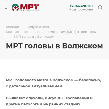
+78443201201
Круглосуточно
—
—
Главная
Услуги и цены
Магнитно-резонансная томография (МРТ) в Волжском
—
МРТ головы в Волжском
МРТ головы в Волжском
МРТ головного мозга в Волжском — безопасно,
с детальной визуализацией.
Выявляет опухоли, инсульты, воспаления и
другие патологии на ранних стадиях.