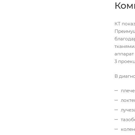
Ком
КТ пока
Преимуще
благода
тканями
аппарат 
3 проек
В диагн
плече
локте
лучез
тазоб
колен