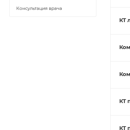
Консультация врача
КТ 
Ком
Ком
КТ 
КТ 