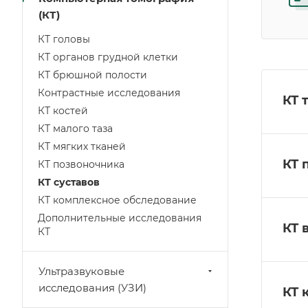
(КТ)
КТ головы
КТ органов грудной клетки
КТ брюшной полости
Контрастные исследования
КТ 
КТ костей
КТ малого таза
КТ мягких тканей
КТ 
КТ позвоночника
КТ суставов
КТ комплексное обследование
Дополнительные исследования
КТ 
КТ
Ультразвуковые
исследования (УЗИ)
КТ 