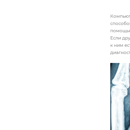
Компьют
способом
помощью
Если др
к ним ес
диагнос