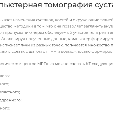
пьютерная томография суст
зывает изменения суставов, костей и окружающих ткане
ство методики в том, что она позволяет заглянуть вну
ря пропусканию через обследуемый участок тела рентге
. Анализируя полученные данные, компьютер формирует 
испускает лучи из разных точек, получается множество 
циях в срезах с шагом от 1 мм и возможностью формиров
остическом центре МРТшка можно сделать КТ следующих
вого;
вого;
апястного;
едренного;
ного;