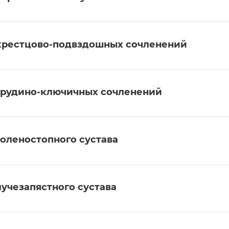
крестцово-подвздошных сочленений
грудино-ключичных сочленений
голеностопного сустава
лучезапястного сустава