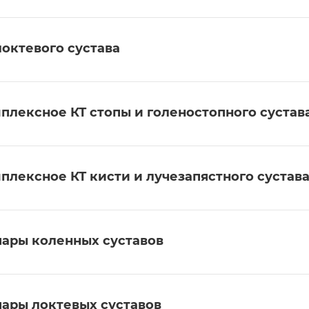
локтевого сустава
плексное КТ стопы и голеностопного сустав
плексное КТ кисти и лучезапястного сустав
пары коленных суставов
пары локтевых суставов