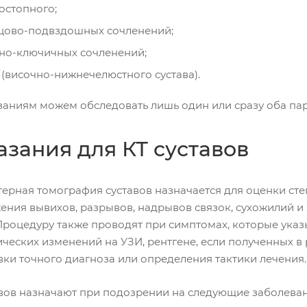
остопного;
цово-подвздошных сочленений;
но-ключичных сочленений;
(височно-нижнечелюстного сустава).
заниям можем обследовать лишь один или сразу оба пар
азания для КТ суставов
ерная томография суставов назначается для оценки сте
ения вывихов, разрывов, надрывов связок, сухожилий и 
 Процедуру также проводят при симптомах, которые указ
ических изменений на УЗИ, рентгене, если полученных в
вки точного диагноза или определения тактики лечения.
авов назначают при подозрении на следующие заболеван