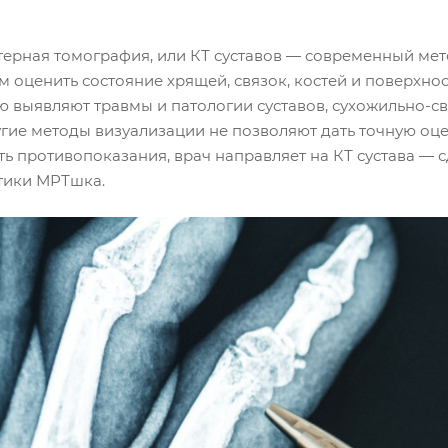
ерная томография, или КТ суставов — современный мет
 оценить состояние хрящей, связок, костей и поверхнос
 выявляют травмы и патологии суставов, сухожильно-св
угие методы визуализации не позволяют дать точную оц
ть противопоказания, врач направляет на КТ сустава —
тики МРТшка.