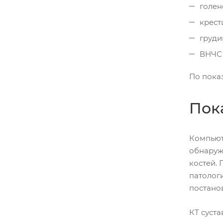
голен
крест
груди
ВНЧС 
По пока
Пок
Компьют
обнаруж
костей.
патолог
постано
КТ суст