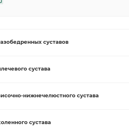
тазобедренных суставов
плечевого сустава
височно-нижнечелюстного сустава
коленного сустава