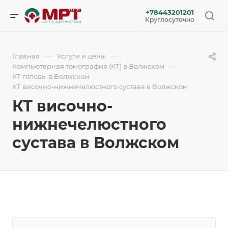
+78443201201
Круглосуточно
—
—
Главная
Услуги и цены
—
Компьютерная томография (КТ) в Волжском
—
КТ головы в Волжском
КТ височно-нижнечелюстного сустава в Волжском
КТ височно-
нижнечелюстного
сустава в Волжском