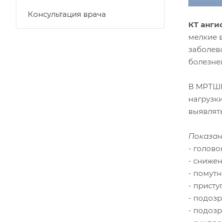
Консультация врача
КТ анги
мелкие 
заболев
болезней
В МРТШК
нагрузк
выявлят
Показан
- голов
- сниже
- помутн
- прист
- подоз
- подозр