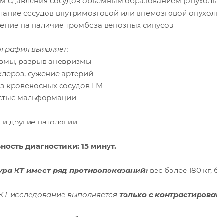
ом сдавления сосудов объемным образованием (опухоль
стание сосудов внутримозговой или внемозговой опухо
рение на наличие тромбоза венозных синусов
ография выявляет:
измы, разрыв аневризмы
клероз, сужение артерий
оз кровеносных сосудов ГМ
истые мальформации
т
 и другие патологии
ность диагностики: 15 минут.
ра КТ имеет ряд противопоказаний:
вес более 180 кг,
КТ исследование выполняется
только с контрастирова