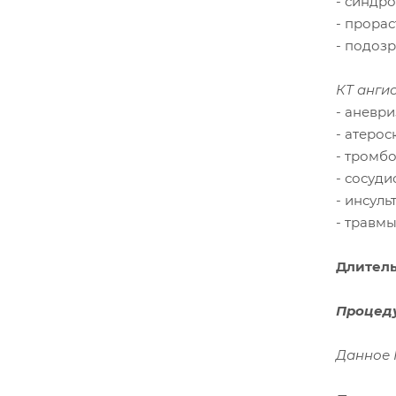
- синдр
- прора
- подоз
КТ анги
- аневр
- атерос
- тромб
- сосуд
- инсуль
- травмы
Длитель
Процеду
Данное 