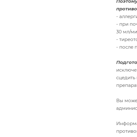
Поэтому
противо
- аллер
- при п
30 мл/ми
- тиреот
- после
Подгото
исключе
сцедить 
препара
Вы може
админист
Информа
противо