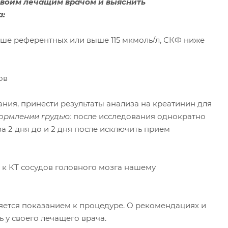
своим лечащим врачом и выяснить
а:
ыше референтных или выше 115 мкмоль/л, СКФ ниже
ов
вания, принести результаты анализа на креатинин для
ормлении грудью:
после исследования однократно
за 2 дня до и 2 дня после исключить прием
 к КТ сосудов головного мозга нашему
яется показанием к процедуре. О рекомендациях и
у своего лечащего врача.