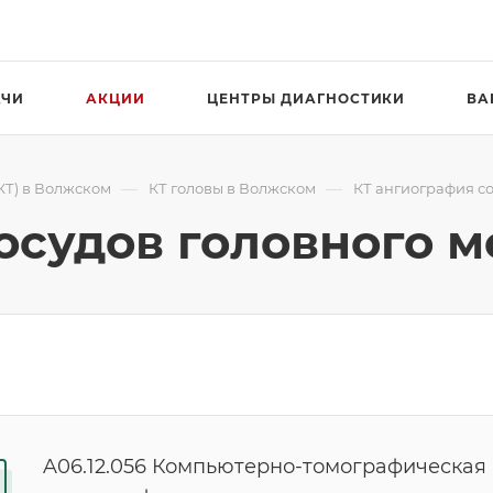
АЧИ
АКЦИИ
ЦЕНТРЫ ДИАГНОСТИКИ
ВА
—
—
КТ) в Волжском
КТ головы в Волжском
КТ ангиография со
осудов головного м
A06.12.056 Компьютерно-томографическая