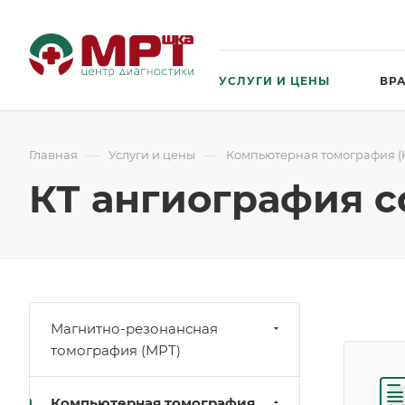
УСЛУГИ И ЦЕНЫ
ВР
—
—
Главная
Услуги и цены
Компьютерная томография (
КТ ангиография с
Магнитно-резонансная
томография (МРТ)
Компьютерная томография