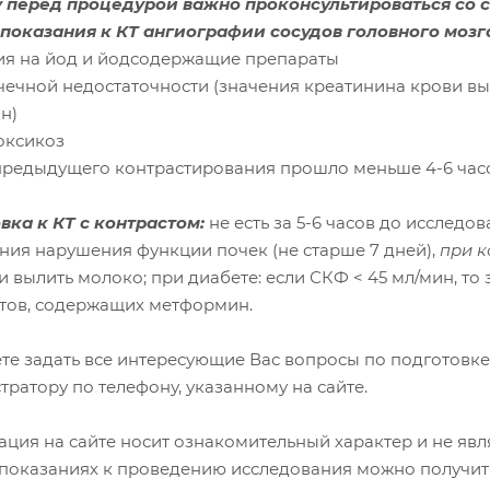
 перед процедурой важно проконсультироваться со 
показания к КТ ангиографии сосудов головного мозг
гия на йод и йодсодержащие препараты
очечной недостаточности (значения креатинина крови в
н)
оксикоз
 предыдущего контрастирования прошло меньше 4-6 час
вка к КТ с контрастом:
не есть за 5-6 часов до исследо
ния нарушения функции почек (не старше 7 дней),
при к
и вылить молоко; при диабете: если СКФ < 45 мл/мин, то 
тов, содержащих метформин.
те задать все интересующие Вас вопросы по подготовке
ратору по телефону, указанному на сайте.
ция на сайте носит ознакомительный характер и не явл
показаниях к проведению исследования можно получить 