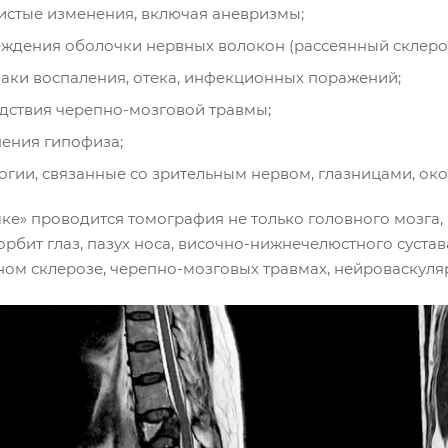
истые изменения, включая аневризмы;
ждения оболочки нервных волокон (рассеянный склероз
аки воспаления, отека, инфекционных поражений;
дствия черепно-мозговой травмы;
ения гипофиза;
огии, связанные со зрительным нервом, глазницами, ок
е» проводится томография не только головного мозга, н
 орбит глаз, пазух носа, височно-нижнечелюстного суст
ном склерозе, черепно-мозговых травмах, нейроваскуля