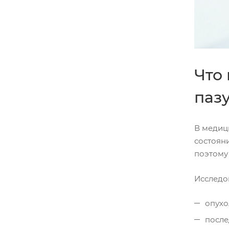
Что
паз
В медици
состоян
поэтому
Исследо
опухо
после