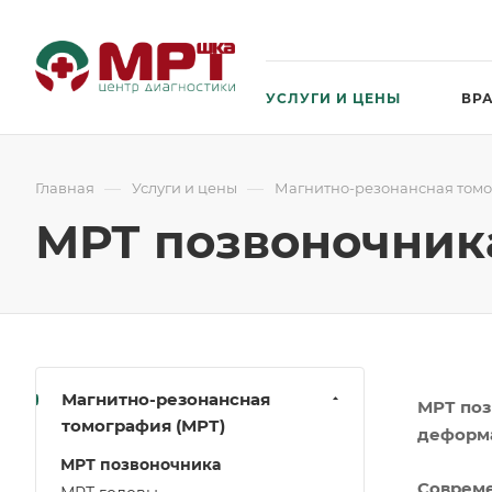
УСЛУГИ И ЦЕНЫ
ВР
—
—
Главная
Услуги и цены
Магнитно-резонансная томо
МРТ позвоночник
Магнитно-резонансная
МРТ поз
томография (МРТ)
деформ
МРТ позвоночника
Совреме