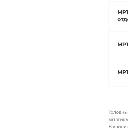
МРТ
отд
МРТ
МРТ
Головны
затягива
В клини