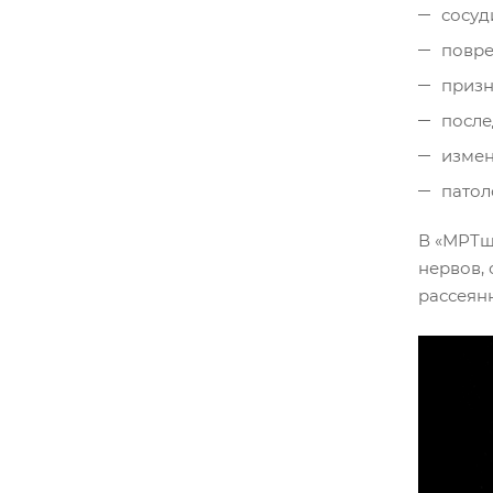
сосуд
повре
призн
после
измен
патол
В «МРТшк
нервов,
рассеян