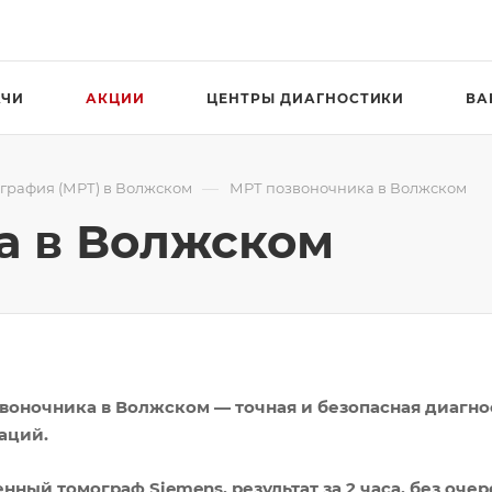
АЧИ
АКЦИИ
ЦЕНТРЫ ДИАГНОСТИКИ
ВА
—
графия (МРТ) в Волжском
МРТ позвоночника в Волжском
а в Волжском
воночника в Волжском — точная и безопасная диагнос
аций.
нный томограф Siemens, результат за 2 часа, без очер