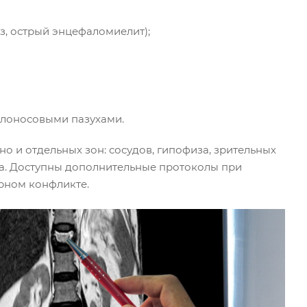
, острый энцефаломиелит);
олоносовыми пазухами.
о и отдельных зон: сосудов, гипофиза, зрительных
ава. Доступны дополнительные протоколы при
рном конфликте.