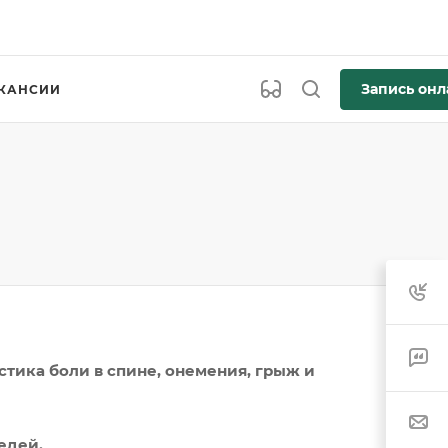
Запись онл
КАНСИИ
тика боли в спине, онемения, грыж и
едей.