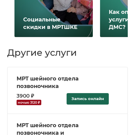
Как опл
Социальные
услуги 
скидки в МРТШКЕ
ДМС?
Другие услуги
МРТ шейного отдела
позвоночника
3900 ₽
Запись онлайн
ночью 3120 ₽
МРТ шейного отдела
позвоночника и