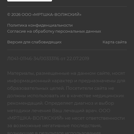
© 2026 ООО «МРТШКА-ВОЛЖСКИЙ»
Политика конфиденциальности
Согласие на обработку персональных данных
Версия для слабовидящих
Карта сайта
Л041-01146-34/00333116 от 22.07.2019
Материалы, размещенные на данном сайте, носят
информационный характер и предназначены для
образовательных целей. Посетители сайта не
должны использовать их в качестве медицинских
рекомендаций. Определяет диагноз и выбор
методики лечения Ваш лечащий врач. ООО
«МРТШКА-ВОЛЖСКИЙ» не несет ответственности
за возможные негативные последствия,
возникшие в результате использования