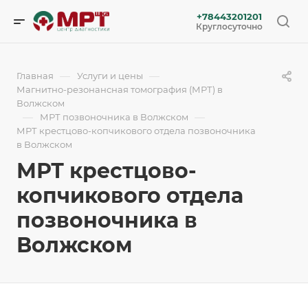
+78443201201
Круглосуточно
—
—
Главная
Услуги и цены
Магнитно-резонансная томография (МРТ) в
Волжском
—
—
МРТ позвоночника в Волжском
МРТ крестцово-копчикового отдела позвоночника
в Волжском
МРТ крестцово-
копчикового отдела
позвоночника в
Волжском