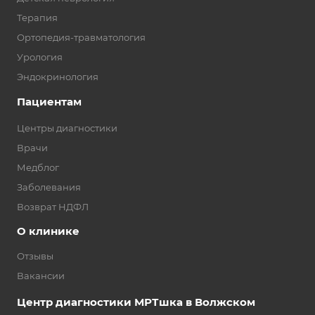
Терапия
Ортопедия-травматология
Урология
Эндокринология
Пациентам
Центры диагностики
Врачи
Медблог
Заболевания
Возврат НДФЛ
О клинике
Отзывы
Вакансии
Центр диагностики МРТшка в Волжском