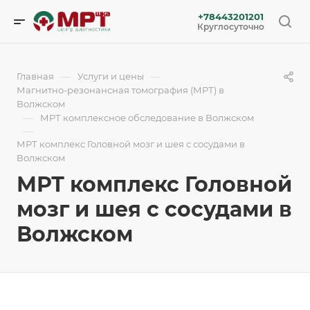
+78443201201
Круглосуточно
—
—
Главная
Услуги и цены
Магнитно-резонансная томография (МРТ) в
Волжском
—
МРТ комплексное обследование в Волжском
—
МРТ комплекс Головной мозг и шея с сосудами в
Волжском
МРТ комплекс Головной
мозг и шея с сосудами в
Волжском