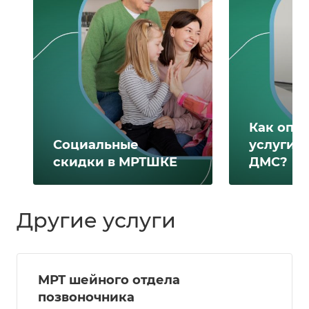
Как опл
Социальные
услуги 
скидки в МРТШКЕ
ДМС?
Другие услуги
МРТ шейного отдела
позвоночника