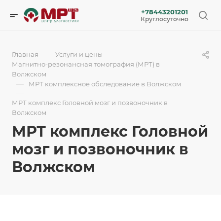
+78443201201
Круглосуточно
—
—
Главная
Услуги и цены
Магнитно-резонансная томография (МРТ) в
Волжском
—
МРТ комплексное обследование в Волжском
—
МРТ комплекс Головной мозг и позвоночник в
Волжском
МРТ комплекс Головной
мозг и позвоночник в
Волжском