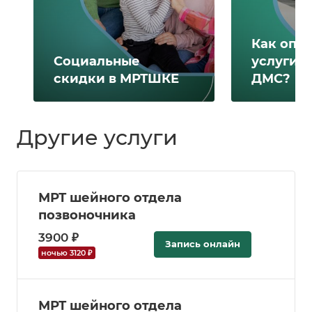
Как опл
Социальные
услуги 
скидки в МРТШКЕ
ДМС?
Другие услуги
МРТ шейного отдела
позвоночника
3900 ₽
Запись онлайн
ночью 3120 ₽
МРТ шейного отдела