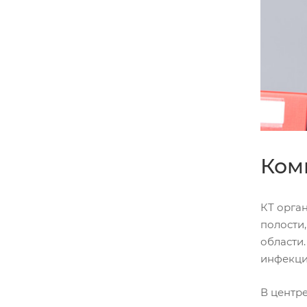
Ком
КТ орга
полости,
области
инфекци
В центр