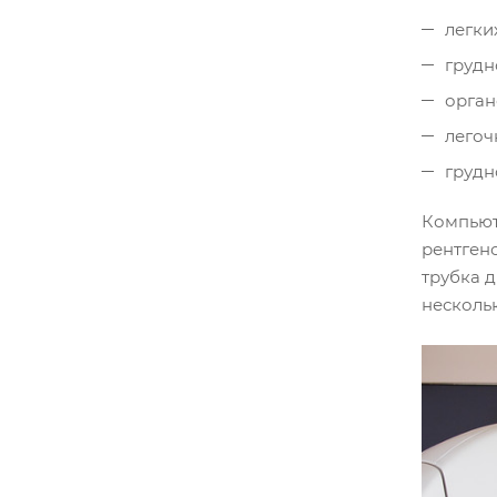
легки
грудн
орган
легоч
грудн
Компьюте
рентген
трубка д
несколь