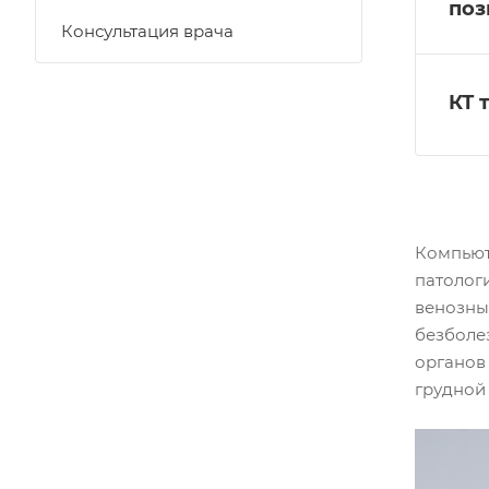
поз
Консультация врача
КТ 
Компьют
патологи
венозны
безболе
органов 
грудной