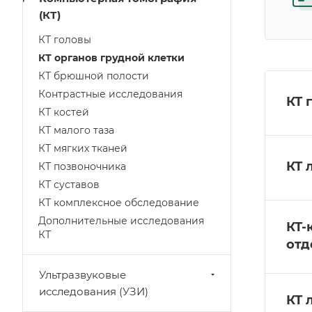
(КТ)
КТ головы
КТ органов грудной клетки
КТ брюшной полости
Контрастные исследования
КТ 
КТ костей
КТ малого таза
КТ мягких тканей
КТ 
КТ позвоночника
КТ суставов
КТ комплексное обследование
Дополнительные исследования
КТ-
КТ
отд
Ультразвуковые
исследования (УЗИ)
КТ 