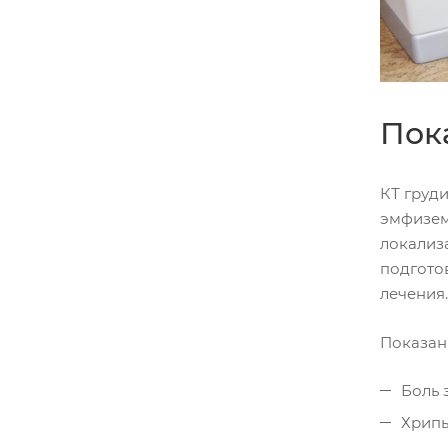
Пок
КТ груд
эмфизем
локализ
подгото
лечения.
Показан
Боль 
Хрипы