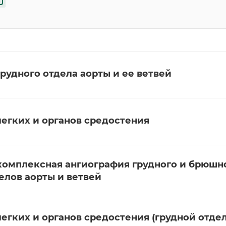
грудного отдела аорты и ее ветвей
легких и органов средостения
комплексная ангиография грудного и брюшн
елов аорты и ветвей
легких и органов средостения (грудной отде