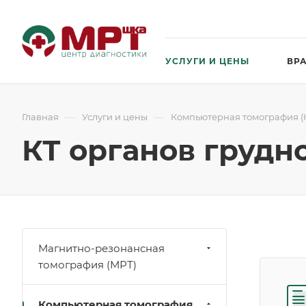
УСЛУГИ И ЦЕНЫ
ВР
—
—
Главная
Услуги и цены
Компьютерная томография (
КТ органов грудн
Магнитно-резонансная
томография (МРТ)
Компьютерная томография