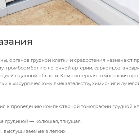
азания
ины, органов грудной клетки и средостения назначают п
у, тромбоэмболию легочной артерии, саркоидоз, аневри
ацией в данной области. Компьютерная томография про
вки к хирургическому вмешательству, химио- или лучев
ия к проведению компьютерной томографии грудной кле
за грудиной — колющая, тянущая.
, выслушиваемые в легких.