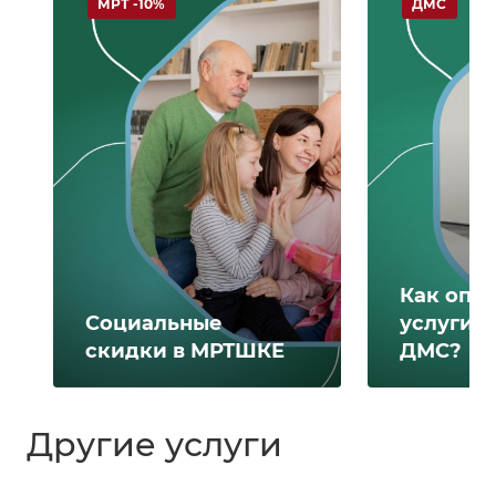
МРТ -10%
ДМС
Как опл
Социальные
услуги 
скидки в МРТШКЕ
ДМС?
Другие услуги