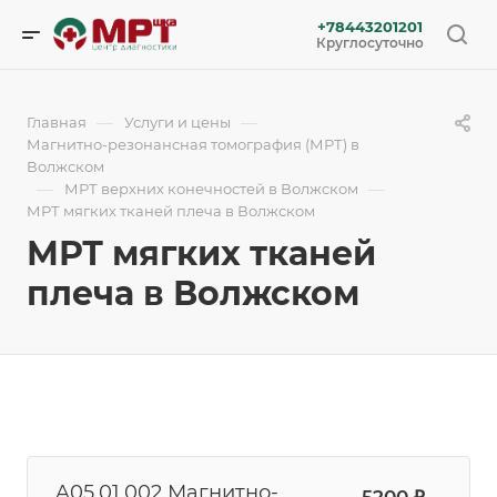
+78443201201
Круглосуточно
—
—
Главная
Услуги и цены
Магнитно-резонансная томография (МРТ) в
Волжском
—
—
МРТ верхних конечностей в Волжском
МРТ мягких тканей плеча в Волжском
МРТ мягких тканей
плеча в Волжском
A05.01.002 Магнитно-