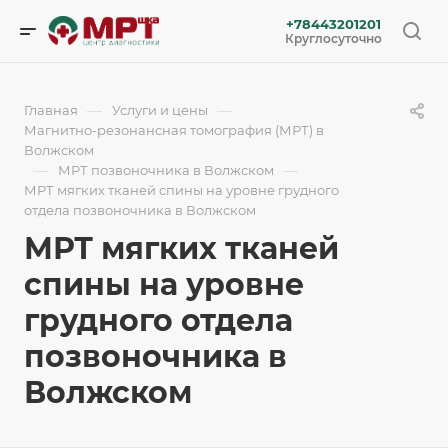
+78443201201
Круглосуточно
—
—
Главная
Услуги и цены
Магнитно-резонансная томография (МРТ) в
Волжском
—
—
МРТ позвоночника в Волжском
МРТ мягких тканей спины на уровне грудного
отдела позвоночника в Волжском
МРТ мягких тканей
спины на уровне
грудного отдела
позвоночника в
Волжском