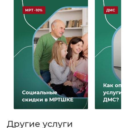
МРТ -10%
ДМС
Как опл
Социальные
услуги 
скидки в МРТШКЕ
ДМС?
Другие услуги