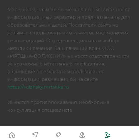
Материалы, размещенные на данном сайте, носят
информационный характер и предназначены для
образовательных целей. Посетители сайта не
должны использовать их в качестве медицинских
рекомендаций. Определяет диагноз и выбор
методики лечения Ваш лечащий врач. ООО
«МРТШКА-ВОЛЖСКИЙ» не несет ответственности
за возможные негативные последствия,
возникшие в результате использования
информации, размещённой на сайте
https://volzhsky.mrtshka.ru
Имеются противопоказания, необходима
консультация специалиста