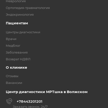
Неврология
Ортопедия-травматология
Эндокринология
Пациентам
Центры диагностики
Врачи
Медблог
Заболевания
Возврат НДФЛ
О клинике
Отзывы
Вакансии
Центр диагностики МРТшка в Волжском
+78443201201
Заказать звонок, 24/7