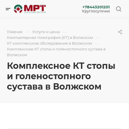
+78443201201
Круглосуточно
—
—
Главная
Услуги и цены
—
Компьютерная томография (КТ) в Волжском
—
КТ комплексное обследование в Волжском
Комплексное КТ стопы и голеностопного сустава в
Волжском
Комплексное КТ стопы
и голеностопного
сустава в Волжском