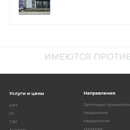
ИМЕЮТСЯ ПРОТИ
Направления
Услуги и цены
Ортопедия-травматоло
МРТ
Неврология
КТ
Кардиология
УЗИ
Урология
Анализы