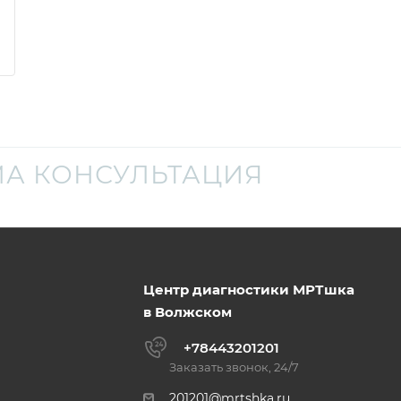
А КОНСУЛЬТАЦИЯ
Центр диагностики МРТшка
в Волжском
+78443201201
Заказать звонок, 24/7
201201@mrtshka.ru