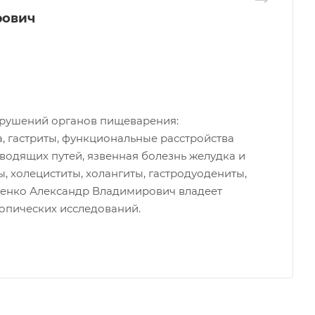
рович
арушений органов пищеварения:
, гастриты, функциональные расстройства
одящих путей, язвенная болезнь желудка и
, холециститы, холангиты, гастродуодениты,
вченко Александр Владимирович владеет
опических исследований.