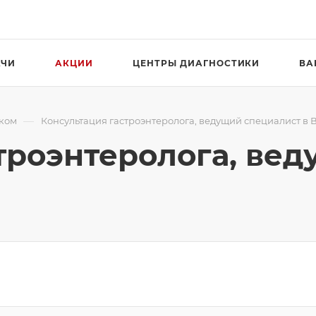
АЧИ
АКЦИИ
ЦЕНТРЫ ДИАГНОСТИКИ
ВА
—
ском
Консультация гастроэнтеролога, ведущий специалист в
троэнтеролога, ве