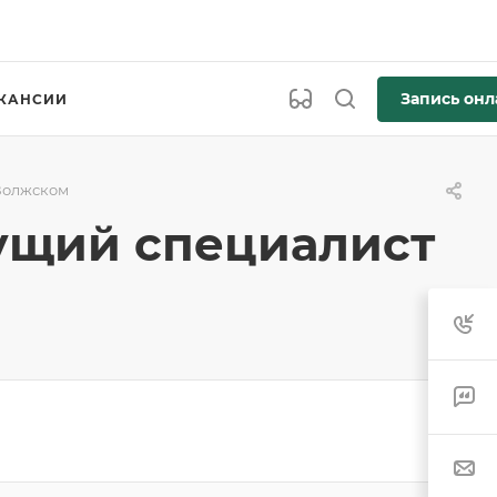
Запись онл
КАНСИИ
 Волжском
дущий специалист