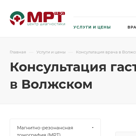
УСЛУГИ И ЦЕНЫ
ВР
—
—
Главная
Услуги и цены
Консультация врача в Волж
Консультация гас
в Волжском
Магнитно-резонансная
томография (МРТ)