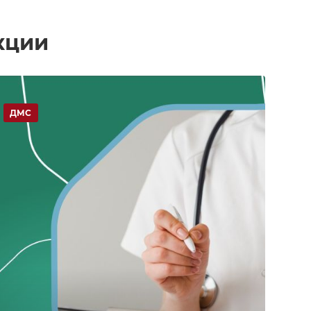
кции
ДМС