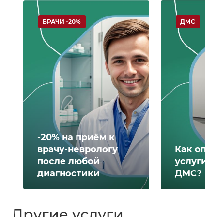
ВРАЧИ -20%
ДМС
-20% на приём к
врачу-неврологу
Как опл
после любой
услуги 
диагностики
ДМС?
Другие услуги