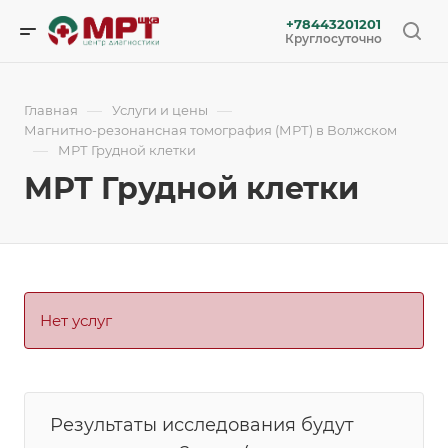
+78443201201
Круглосуточно
—
—
Главная
Услуги и цены
Магнитно-резонансная томография (МРТ) в Волжском
—
МРТ Грудной клетки
МРТ Грудной клетки
Нет услуг
Результаты исследования будут