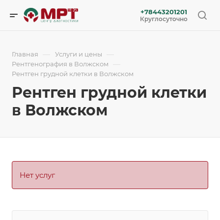
+78443201201
Круглосуточно
—
—
Главная
Услуги и цены
—
Рентгенография в Волжском
Рентген грудной клетки в Волжском
Рентген грудной клетки
в Волжском
Нет услуг